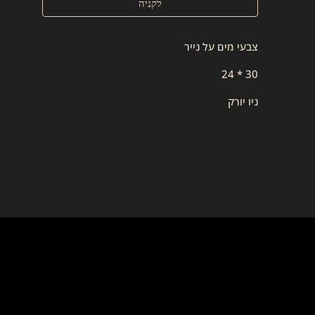
לקניה
צבעי מים על נייר
30 * 24
ניו יורק