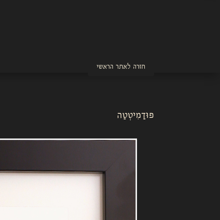
חזרה לאתר הראשי
פוּדַמִיטְטַה