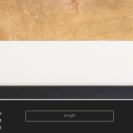
א
לקנייה
30
8