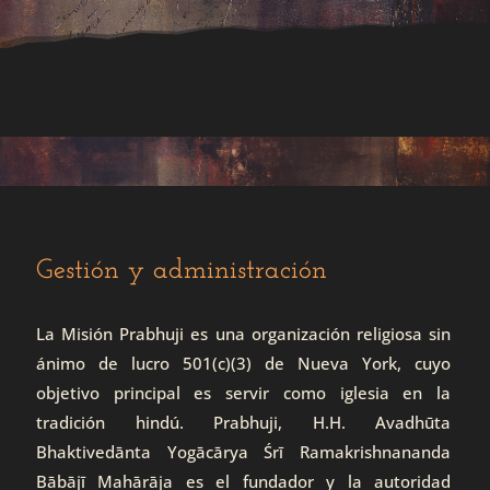
Gestión y administración
La Misión Prabhuji es una organización religiosa sin
ánimo de lucro 501(c)(3) de Nueva York, cuyo
objetivo principal es servir como iglesia en la
tradición hindú. Prabhuji, H.H. Avadhūta
Bhaktivedānta Yogācārya Śrī Ramakrishnananda
Bābājī Mahārāja es el fundador y la autoridad