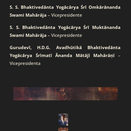
S. S. Bhaktivedānta Yogācārya Śrī Omkārānanda
Swami Mahārāja
– Vicepresidente
S. S. Bhaktivedānta Yogācārya Śrī Muktānanda
Swami Mahārāja
– Vicepresidente
Gurudevī, H.D.G. Avadhūtikā Bhaktivedānta
Yogācārya Śrīmatī Ānanda Mātājī Mahārāṇī
–
Vicepresidenta