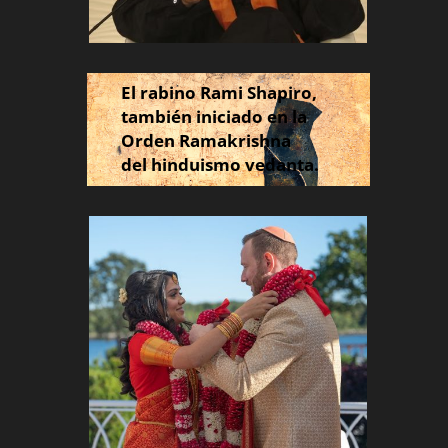
El rabino Rami Shapiro,
también iniciado en la
Orden Ramakrishna
del hinduismo vedanta.