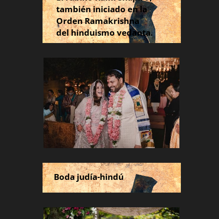
también iniciado en la
Orden Ramakrishna
del hinduismo vedanta.
Boda judía-hindú