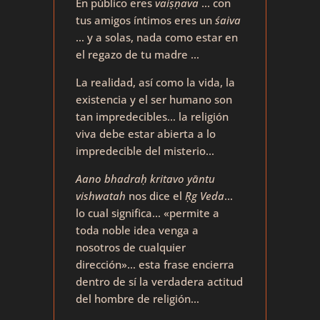
En público eres
vaiṣṇava
… con
tus amigos íntimos eres un
śaiva
… y a solas, nada como estar en
el regazo de tu madre …
La realidad, así como la vida, la
existencia y el ser humano son
tan impredecibles… la religión
viva debe estar abierta a lo
impredecible del misterio…
Aano bhadraḥ kritavo yāntu
vishwatah
nos dice el
Ṛg Veda
…
lo cual significa… «permite a
toda noble idea venga a
nosotros de cualquier
dirección»… esta frase encierra
dentro de sí la verdadera actitud
del hombre de religión…