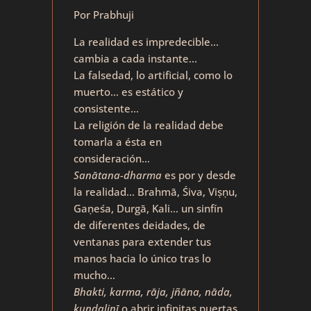
Por Prabhuji
La realidad es impredecible…
cambia a cada instante…
La falsedad, lo artificial, como lo
muerto… es estático y
consistente…
La religión de la realidad debe
tomarla a ésta en
consideración…
Sanātana-dharma
es por y desde
la realidad… Brahmā, Śiva, Viṣṇu,
Gaṇeśa, Durgā, Kali… un sinfín
de diferentes deidades, de
ventanas para extender tus
manos hacia lo único tras lo
mucho…
Bhakti, karma, rāja, jñāna, nāda,
kuṇḍalinī
o abrir infinitas puertas