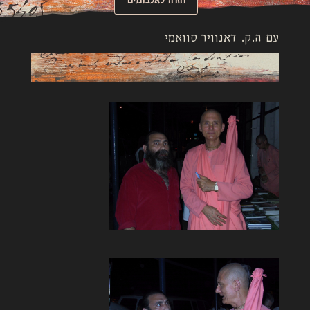
עם ה.ק. דאנוויר סוואמי