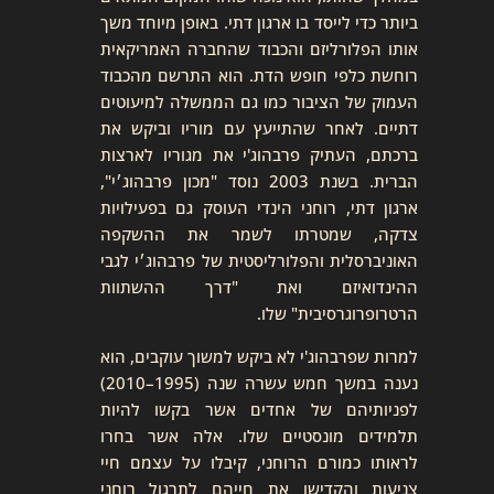
ביותר כדי לייסד בו ארגון דתי. באופן מיוחד משך
אותו הפלורליזם והכבוד שהחברה האמריקאית
רוחשת כלפי חופש הדת. הוא התרשם מהכבוד
העמוק של הציבור כמו גם הממשלה למיעוטים
דתיים. לאחר שהתייעץ עם מוריו וביקש את
ברכתם, העתיק פרבהוג'י את מגוריו לארצות
הברית. בשנת 2003 נוסד "מכון פרבהוג׳י",
ארגון דתי, רוחני הינדי העוסק גם בפעילויות
צדקה, שמטרתו לשמר את ההשקפה
האוניברסלית והפלורליסטית של פרבהוג׳י לגבי
ההינדואיזם ואת "דרך ההשתוות
הרטרופרוגרסיבית" שלו.
למרות שפרבהוג'י לא ביקש למשוך עוקבים, הוא
נענה במשך חמש עשרה שנה (1995–2010)
לפניותיהם של אחדים אשר בקשו להיות
תלמידים מונסטיים שלו. אלה אשר בחרו
לראותו כמורם הרוחני, קיבלו על עצמם חיי
צניעות והקדישו את חייהם לתרגול רוחני