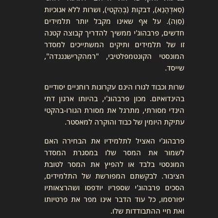
(סַאדְהָנַא), דבקות (בְּהַקְטִי), ושרות ללא אנוכיות
(סֵוַה). על אף שאינו מקבל יותר תלמידים
חדשים, פרבהוג'י ממשיך להדריך קבוצה קטנה
זו של תלמידים ותיקים המשתייכים למסדר
המונסטי הקונטמפלטיבי, "רמהקרישנננדה",
שייסד.
שרות וכבוד לגורו הינם עקרונות רוחניים יסודיים
בהינדואיזם. מכון פרבהוג'י, בהיותו ארגון דתי
הינדי מסורתי, מתרגל את מסורת הגורו-בהקטי
עתיקת היומין של כבוד והוקרה למאסטר.
פרבהוג'י האציל לתלמידיו את הבחירה האם
לשמור את המסר שלו במסגרת המסדר
המונסטי בלבד או להפיץ את המסר לטובת
הציבור. לבקשתם המפורשת של התלמידים,
הסכים פרבהוג'י שספריו יודפסו ושהרצאותיו
יפורסמו, כל עוד הדבר אינו מפר את פרטיותו
ואת חיי ההתבודדות שלו.