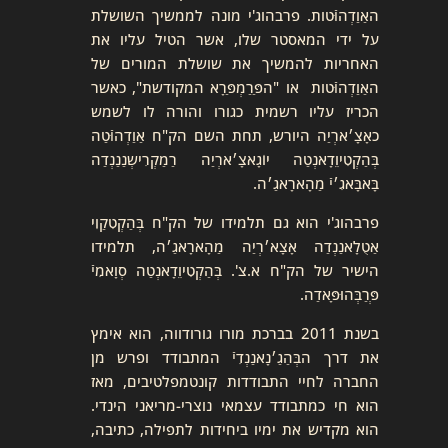
האַוַדְהוּֿטות. פרבהוג'י מונה לממשיך השושלת
על ידי המאסטר שלו, אשר הטיל עליו את
האחריות להמשיך את שושלת המורים של
האַוַדְהוּֿטות או "הפַּרַמְפַּרָא המקודשת", כאשר
הכריז עליו רשמית כגורו והורה לו לשמש
כאָצָ׳ארְיַה היורש, תחת השם הק"ח אַוַדְהוּֿטַה
בְּהַקְטִיוֵדָאנְטַה יוֹגָאצָ׳ארְיַה רַמַקְרִישְנַנַנְדַה
בָּאבָּאגִ׳יֿ מַהָארָאגַ׳ה.
פרבהוג'י הוא גם תלמידו של הק"ח בְּהַקְטִקַוִי
אַטֻלָאנַנְדַה אָצָא׳רְיַה מַהָארָאגַ׳ה, תלמידו
הישיר של הק"ח א.צ'. בְּהַקְטִיוֵדָאנְטַה סְוָאמִיֿ
פְּרַבְּהוּפָּאדַה.
בשנת 2011 בברכת מורו גורודווה, הוא אימץ
את דרך הבְּהַגַ׳נָאנַנְדִיֿ המתבודד ופרש מן
החברה לחיי התבודדות קונטמפלטיבים, מאז
הוא חי כמתבודד עצמאי נוצרי-מריאני הינדי.
הוא מקדיש את ימיו ביחידות לתפילה, כתיבה,