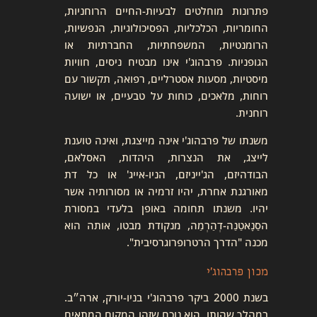
פתרונות מוחלטים לבעיות-החיים הרוחניות,
החומריות, הכלכליות, הפסיכולוגיות, הנפשיות,
הרומנטיות, המשפחתיות, החברתיות או
הגופניות. פרבהוג'י אינו מבטיח ניסים, חוויות
מיסטיות, מסעות אסטרליים, רפואה, תקשור עם
רוחות, מלאכים, כוחות על טבעיים, או ישועה
רוחנית.
משנתו של פרבהוג'י אינה מייצגת, ואינה טוענת
לייצג, את הנצרות, היהדות, האסלאם,
הבודהיזם, הג'ייניזם, הניו-אייג' או כל דת
מאורגנת אחרת, יהיו זרמיה או מסורותיה אשר
יהיו. משנתו תחומה באופן בלעדי במסורת
הסַנָאטַנַה-דְהַרְמַה, מנקודת מבטו, אותה הוא
מכנה "הדרך הרטרופרוגרסיבית".
מכון פרבהוג׳י
בשנת 2000 ביקר פרבהוג'י בניו-יורק, ארה״ב.
במהלך שהותו, הוא נוכח שזהו המקום המתאים