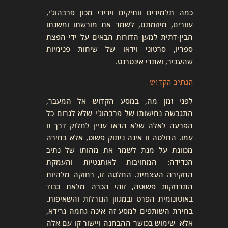
כמה תלמידים וותיקים וידידי מכון פרבהוג'י,
עוזרים, מיוזמתם, לשמר את מורשתו ומשנתו
הבין-דתית למען הדורות הבאים על ידי הפצת
ספריו, סרטוני וידאו של שיחות פנימיות
שהעביר, ואתרי אינטרנט.
הנתיב הקדוש
לפני זמן מה, במסע הקדוש אל המעבר,
התגבשה נחישותו של פרבהוג'י שלא לגרום כל
הפרעה לאלה שלא הראו עניין לחלוק דרך זו
עמו. החלטה זו אינה ניתוק פשוט, אלא בחירה
מכוונת על מנת לשמר את מהותו של נתיב
הנדידה: המחויבות לאותנטיות והעמקת
החקירה העצמית. החלטה זו, רחוקה מלהיות
התרחקות פשוטה, זוהי הכרה מלאת כבוד
באוטונומית הפרט ובמגוון הגורלות והשאיפות.
בחירת השותפים למסע זה אינה גחמה גרידא,
אלא שימוש בכושר ההבחנה ויישור קו עם אלה