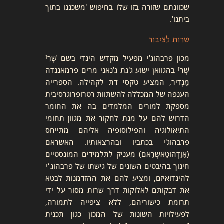
שכוונתם שזורה בזו שלו בחיפוש 'משכננו בתוך
ביתנו'.
שרות לציבור
מכון פרבהוג'י מפעיל מקדש הינדי בשם שְׁרִיֿ
שְׁרִיֿ בהגוואן ישוע ג'גת ג'נאני מרים פרמאננדה
מַנְדִיר, המציע טקסי דת לקהילה. הספרייה
הענפה של המכללה להשתוות רטרופרוגרסיבית
מספקת למורים המלמדים בה את החומר
הדרוש להם על מנת לחקור את מגוון תחומי
התיאולוגיה והפילוסופיה אליהם מתייחס
פרבהוג'י בכתביו ובהרצאותיו. האשראם
(אַוַדְהוּטַאשְרַאם) מעניק לתלמידים המונסטיים
חינוך בהיבטים השונים של גישתו של פרבהוג׳י
להינדואיזם, ומציע להם את ההזדמנות לבטא
את דבקותם לאלוקות דרך שרות מסור על ידי
תרומת כישוריהם, ללא ציפייה לתמורה,
לפעילויות השונות של המכון כגון תכנית