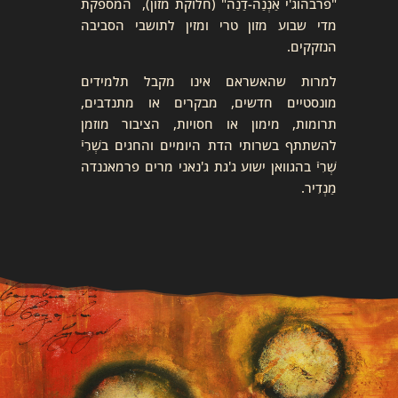
"פרבהוג'י אַנְנַה-דַנַה" (חלוקת מזון), המספקת
מדי שבוע מזון טרי ומזין לתושבי הסביבה
הנזקקים.
למרות שהאשראם אינו מקבל תלמידים
מונסטיים חדשים, מבקרים או מתנדבים,
תרומות, מימון או חסויות, הציבור מוזמן
להשתתף בשרותי הדת היומיים והחגים בשְׁרִיֿ
שְׁרִיֿ בהגוואן ישוע ג'גת ג'נאני מרים פרמאננדה
מַנְדִיר.