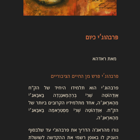
פרבהוג'י כיום
מאת ראדהא
פרבהוג'י פרש מן החיים הציבוריים
פרבהוג׳י הוא תלמידו היחיד של הק"ח
אַוַדְהוּֿטַה שְׁרִיֿ בְּרַהְמָאנַנְדַה בָּאבָּאגִ׳יֿ
מַהָארָאגַ׳ה, אחד מתלמידיו הקרובים ביותר של
הק"ח. אַוַדְהוּֿטַה שְׁרִיֿ מַסְטַרָאמַה בָּאבָּאגִ׳יֿ
מַהָארָאגַ׳ה.
גורו מהראג'ה הדריך את פרבהוג'י עד שלבסוף
העניק לו באופן רשמי את ההקדשה לשושלת