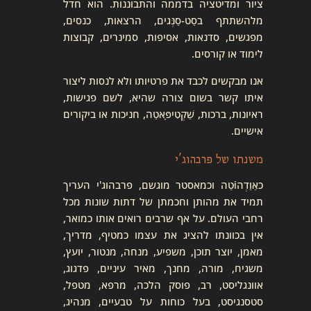
ציור ומדיטציה בדממה והתבוננות. הוא חדל
מלהשתתף בסַט-סַנְּגים, הרצאות, כנסים,
מפגשים, סדנאות, אסיפות, סמינרים, קבוצות
לימוד או קורסים.
אנו מבקשים לכבד את פרטיותו ולא לנסות ליצור
איתו קשר בשום צורה שהיא, לשם פגישות,
ראיונות, ברכות, שַׁקְטִיפָּאטַה, חניכות או ביקורים
אישיים.
משנתו של פרבהוג'י
כאַוַדְהוּֿטַה וכמאסטר מוגשם, פרבהוג'י העריך
תמיד את מהותן וחכמתן של דתות שונות מכל
רחבי העולם. על אף שרבים רואים אותו כמואר,
אין בכוונתו להציג את עצמו כמטיף, מדריך,
מאמן, יוצר תוכן, משפיע, מנחה, מנטור, יועץ,
משגיח, מורה, מחנך, מאיר עיניים, פדגוג,
אוונגליסט, רב, פוסק הלכה, מרפא, מטפל,
סטסנגיסט, בעל כוחות על טבעיים, מנהיג,