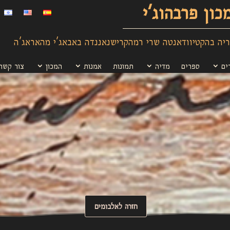
כון פרבהוג'י
יה בהקטיוודאנטה שרי רמהקרישנאננדה באבאג'י מהאראג'ה
ים
ספרים
מדיה
תמונות
אמנות
המכון
צור קשר
חזרה לאלבומים