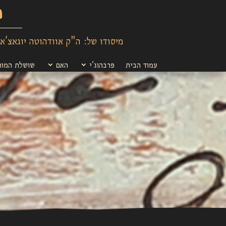
מ
מיסודו של: ה"ק אוודהוטה יוגאצ'אר
עמוד הבית
פרבהוג'י
האם
שושלת המור