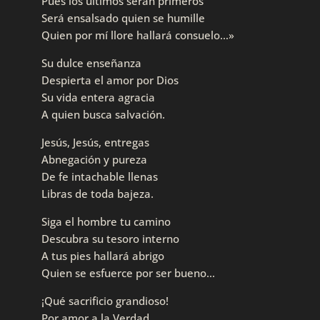
Pues los últimos serán primeros
Será ensalsado quien se humille
Quien por mí llore hallará consuelo…»
Su dulce enseñanza
Despierta el amor por Dios
Su vida entera agracia
A quien busca salvación.
Jesús, Jesús, entregas
Abnegación y pureza
De fe intachable llenas
Libras de toda bajeza.
Siga el hombre tu camino
Descubra su tesoro interno
A tus pies hallará abrigo
Quien se esfuerce por ser bueno…
¡Qué sacrificio grandioso!
Por amor a la Verdad