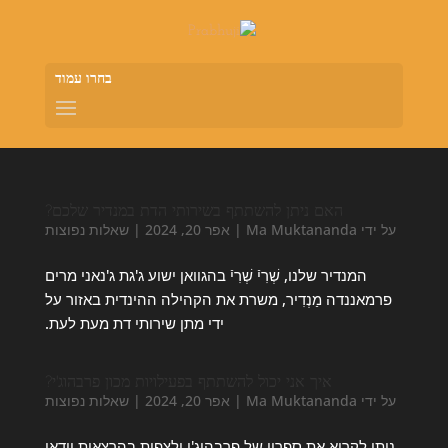
בחרו עמוד
האם ניתן להשתתף בשירותי הדת במנדיר שלכם?
על ידי
Ma Muktananda
|
אפר 20, 2024
|
שאלות נפוצות
המנדיר שלנו, שְׁרִיֿ שְׁרִיֿ בהגוואן ישוע ג'גת ג'נאני מרים
פרמאננדה מַנְדִיר, משרת את הקהילה ההינדית באזור על
ידי מתן שירותי דת מעת לעת.
איך אני יכול להשתתף בפעילויות מכון פרבהוג'י?
על ידי
Ma Muktananda
|
אפר 20, 2024
|
שאלות נפוצות
ניתן לקרוא את ספריו של פרבהוג'י ולצפות בהרצאות וידאו