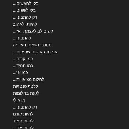
בלי להאשים…
בלי לשפוט…
רק להתבונן…
להיות, לאהוב
לשים לב לעצמך, ואז…
להתבונן…
בתוככי נשמתי העייפה
אני מבטא שתי שתיקות…
כמו קודם…
כמו תמיד…
כמו אז…
לחלום מציאויות…
ללטף פנטזיות
לגעת בחלומות
או אולי
רק להתבונן…
להיות קודם
להיות תמיד
להיות ילד…