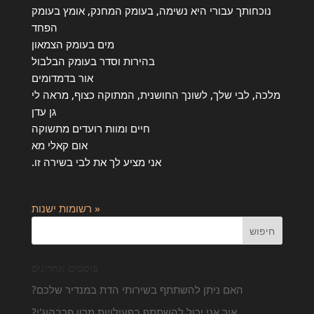
נוכחותך עבורי היא נשימה, בעומק המחנק, אומץ בעומק
הפחד
מים בעומק הצמאון
בהירות וסדר בעומק הבלבול
אור בדמדומים
מלכה, לבי שלך, לשונך החושנית, המתוקה כצוף, מראה לי
גן עדן
חיים ומוות רועדים מתשוקה
אום קאלי מא
אני מציע לך את לבי בשירה זו.
« רשומות ישנות
פוסטים אחרונים
האם ניתן להשתתף בשירותי הדת במנדיר שלכם?
איך אני יכול להשתתף בפעילויות מכון פרבהוג'י?